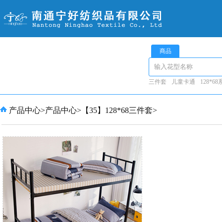
商品
三件套
儿童卡通
128*6
产品中心
>
产品中心
>
【35】128*68三件套
>